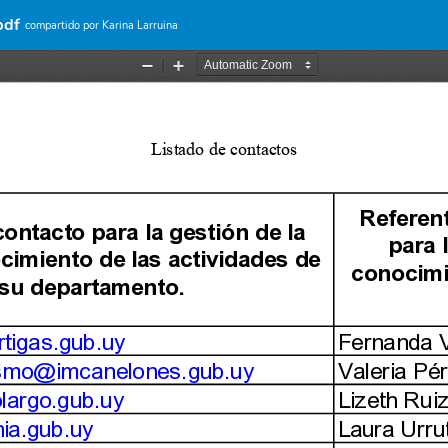
pdf
compartido por Karina Larruina